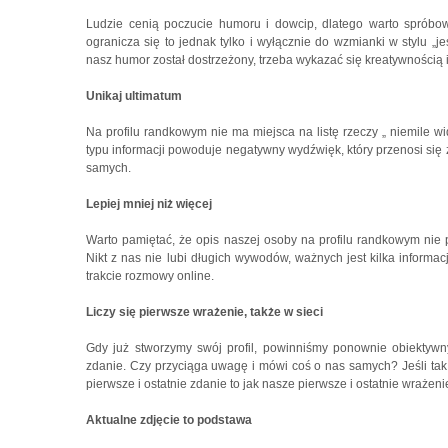
Ludzie cenią poczucie humoru i dowcip, dlatego warto spróbo
ogranicza się to jednak tylko i wyłącznie do wzmianki w stylu 
nasz humor został dostrzeżony, trzeba wykazać się kreatywnością
Unikaj ultimatum
Na profilu randkowym nie ma miejsca na listę rzeczy „ niemile wi
typu informacji powoduje negatywny wydźwięk, który przenosi się 
samych.
Lepiej mniej niż więcej
Warto pamiętać, że opis naszej osoby na profilu randkowym nie p
Nikt z nas nie lubi długich wywodów, ważnych jest kilka informac
trakcie rozmowy online.
Liczy się pierwsze wrażenie, także w sieci
Gdy już stworzymy swój profil, powinniśmy ponownie obiektywn
zdanie. Czy przyciąga uwagę i mówi coś o nas samych? Jeśli tak, 
pierwsze i ostatnie zdanie to jak nasze pierwsze i ostatnie wrażeni
Aktualne zdjęcie to podstawa