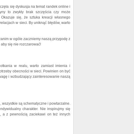
częła się dyskusja na temat randek online i
zyny to zwykły brak szczęścia czy może
Okazuje się, że sztuka kreacji własnego
relacjach w sieci. By uniknąć błędów, warto
o zanim w ogóle zaczniemy naszą przygodę z
 aby się nie rozczarować!
kania w realu, warto zamiast imienia i
otrzeby obecności w sieci. Powinien on być
uwagę i wzbudzający zainteresowanie naszą
 wszystkie są schematyczne i powtarzalne.
indywidualny charakter. Nie inspirujmy się
h, a z pewnością zaciekawi on też innych