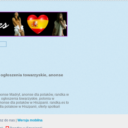
, ogłoszenia towarzyskie, anonse
anonse Madryt, anonse dla polaków, randka w
, ogłoszenia towarzyskie, polonia w
snonse dla polaków w Hiszpanii. randka.es to
la polakow w Hiszpanii, oferty spotkań
sz do nas
|
Wersja mobilna