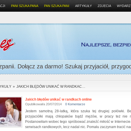
CJI
PANI SZUKA PANA
PAN SZUKA PANI
ARTYKUŁY
ZDJECIA
WYDARZ
panii. Dołącz za darmo! Szukaj przyjaciół, przygody
YKUŁY
»
JAKICH BŁĘDÓW UNIKAĆ W RANDKAC…
Jakich błędów unikać w randkach online
Opublikował/a 20/07/2014
0 Komentarze
Jestem samotną 28-latką, która szuka tej drugiej połówki. Be
przyjaciółki mają chłopaków bądź mężów, w pracy też nie m
Postanowiłam wobec tego spróbować znaleźć miłość w Internecie. 
serwisach randkowych, lecz nadal nic. Pomału zaczynam tracić nad