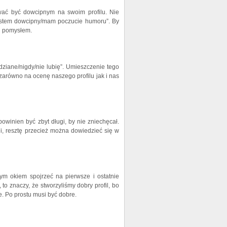
wać być dowcipnym na swoim profilu. Nie
„jestem dowcipny/mam poczucie humoru”. By
 i pomysłem.
dziane/nigdy/nie lubię”. Umieszczenie tego
zarówno na ocenę naszego profilu jak i nas
owinien być zbyt długi, by nie zniechęcał.
ji, resztę przecież można dowiedzieć się w
ym okiem spojrzeć na pierwsze i ostatnie
to znaczy, że stworzyliśmy dobry profil, bo
e. Po prostu musi być dobre.