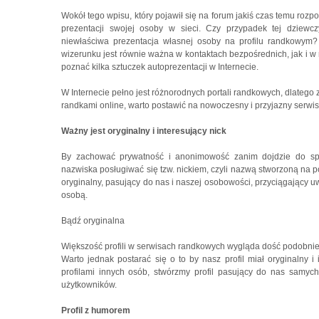
Wokół tego wpisu, który pojawił się na forum jakiś czas temu rozpo
prezentacji swojej osoby w sieci. Czy przypadek tej dziewc
niewłaściwa prezentacja własnej osoby na profilu randkowym? 
wizerunku jest równie ważna w kontaktach bezpośrednich, jak i w 
poznać kilka sztuczek autoprezentacji w Internecie.
W Internecie pełno jest różnorodnych portali randkowych, dlateg
randkami online, warto postawić na nowoczesny i przyjazny serwis
Ważny jest oryginalny i interesujący nick
By zachować prywatność i anonimowość zanim dojdzie do spot
nazwiska posługiwać się tzw. nickiem, czyli nazwą stworzoną na p
oryginalny, pasujący do nas i naszej osobowości, przyciągający 
osobą.
Bądź oryginalna
Większość profili w serwisach randkowych wygląda dość podobnie,
Warto jednak postarać się o to by nasz profil miał oryginalny i 
profilami innych osób, stwórzmy profil pasujący do nas samyc
użytkowników.
Profil z humorem