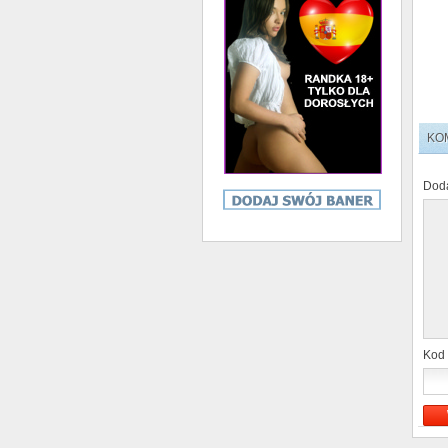
KO
Doda
Kod 