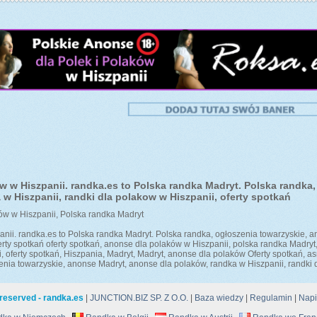
w w Hiszpanii. randka.es to Polska randka Madryt. Polska randka
w Hiszpanii, randki dla polakow w Hiszpanii, oferty spotkań
ków w Hiszpanii, Polska randka Madryt
anii. randka.es to Polska randka Madryt. Polska randka, ogłoszenia towarzyskie, 
ferty spotkań oferty spotkań, anonse dla polaków w Hiszpanii, polska randka Madryt
, oferty spotkań, Hiszpania, Madryt, Madryt, anonse dla polaków Oferty spotkań, a
nia towarzyskie, anonse Madryt, anonse dla polaków, randka w Hiszpanii, randki d
t reserved -
randka.es
|
JUNCTION.BIZ SP. Z O.O.
|
Baza wiedzy
|
Regulamin
|
Napi