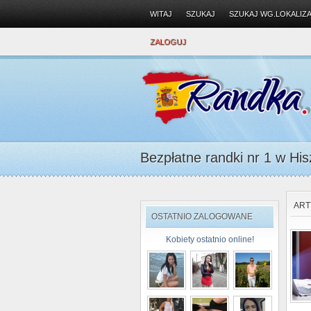
WITAJ
SZUKAJ
SZUKAJ WG.LOKALIZA
ZALOGUJ
Bezpłatne randki nr 1 w Hisz
ART
OSTATNIO ZALOGOWANE
Kobiety ostatnio online!