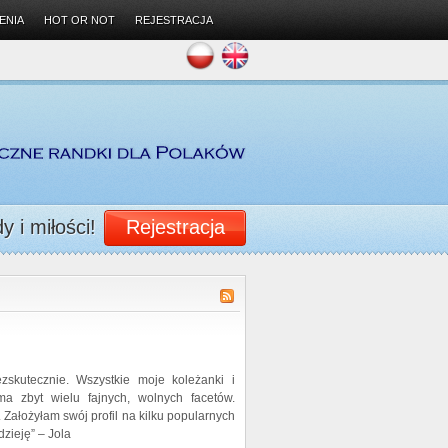
ENIA
HOT OR NOT
REJESTRACJA
 i miłości!
Rejestracja
zskutecznie. Wszystkie moje koleżanki i
a zbyt wielu fajnych, wolnych facetów.
Założyłam swój profil na kilku popularnych
zieję” – Jola