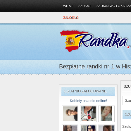
WITAJ
SZUKAJ
SZUKAJ WG.LOKALIZA
ZALOGUJ
Bezpłatne randki nr 1 w Hisz
SZU
OSTATNIO ZALOGOWANE
Szu
Kobiety ostatnio online!
SZ
Szuk