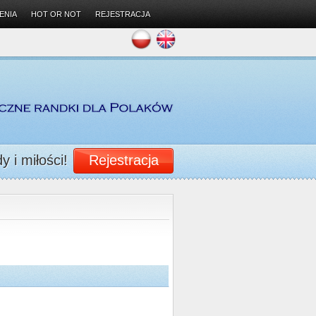
ENIA
HOT OR NOT
REJESTRACJA
 i miłości!
Rejestracja