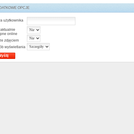
DATKOWE OPCJE
a użytkownika
 aktualnie
pne online
 ze zdjęciem
ób wyświetlania