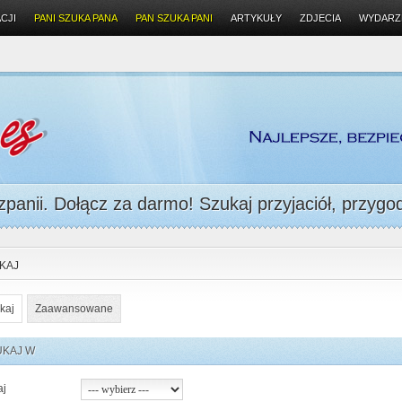
CJI
PANI SZUKA PANA
PAN SZUKA PANI
ARTYKUŁY
ZDJECIA
WYDARZ
panii. Dołącz za darmo! Szukaj przyjaciół, przygody
KAJ
kaj
Zaawansowane
UKAJ W
aj