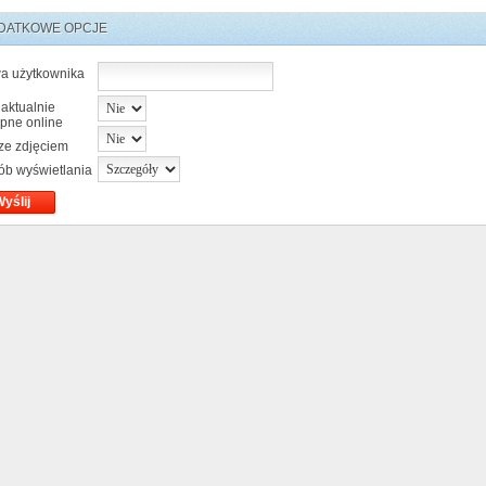
DATKOWE OPCJE
a użytkownika
 aktualnie
pne online
 ze zdjęciem
ób wyświetlania