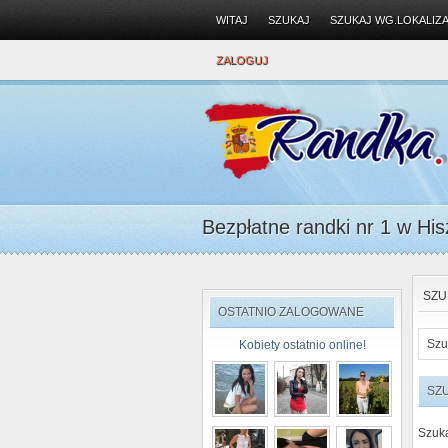
WITAJ
SZUKAJ
SZUKAJ WG.LOKALIZA
ZALOGUJ
Bezpłatne randki nr 1 w Hisz
SZU
OSTATNIO ZALOGOWANE
Szu
Kobiety ostatnio online!
SZ
Szuk