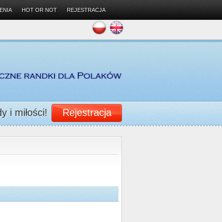
ENIA
HOT OR NOT
REJESTRACJA
 i miłości!
Rejestracja