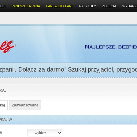
CJI
PANI SZUKA PANA
PAN SZUKA PANI
ARTYKUŁY
ZDJECIA
WYDARZ
panii. Dołącz za darmo! Szukaj przyjaciół, przygody
KAJ
kaj
Zaawansowane
UKAJ W
aj