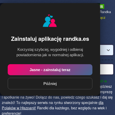
Randka.es
to najpopularniejsza Randka
dla Polaków w Hiszpanii,
dołącz
bezpłatnie!
Zainstaluj aplikację randka.es
Korzystaj szybciej, wygodniej i odbieraj
Zaloguj
powiadomienia jak w normalnej aplikacji.
Polska randka w Hiszpanii
Jasne - zainstaluj teraz
Randka.es to najlepszy sposób na poznanie nowych przyjaciół w
Później
Hiszpanii!
Określ czego szukasz i skończ z samotnością! Znajdziesz
tu osoby szukające miłości lub przygody, chętne na randkę, imprezę
i spotkanie na żywo! Dołącz do nas, powiedz czego szukasz i daj się
znaleźć! To najlepszy serwis na rynku stworzony specjalnie
dla
Polaków w Hiszpanii!
Randki dla każdego, bez względu na wiek i
preferencje!