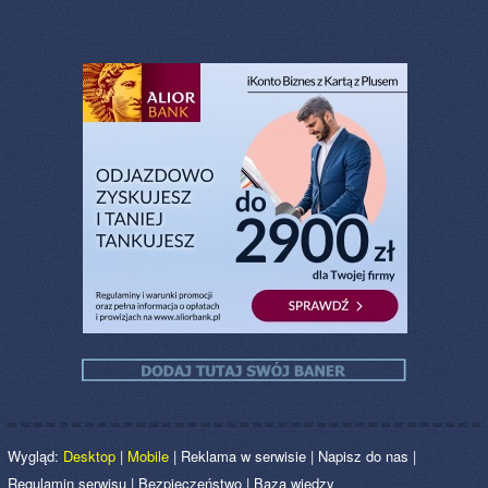
Wygląd:
Desktop
|
Mobile
|
Reklama w serwisie
|
Napisz do nas
|
Regulamin serwisu
|
Bezpieczeństwo
|
Baza wiedzy