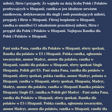
miłości, flirtu i przygody. Ze względu na dużą liczbę Polek i Polaków
przebywajcych w Hiszpanii, randka.es jest idealnym serwisem
randkowym, dedykowanym dla singli i osób poszukujących miłości,
przygody i flirtu w Hiszpanii. Flirtuj bezpłatnie w Hiszpanii,
randka.es umożliwi Ci odnalezienie prawdziwej miłości, flirtu i
przygód dla Polek i Polaków w Hiszpanii. Najlepsza Randka dla
Polek i Polaków w Hiszpanii.
Pani szuka Pana, randka dla Polaków w Hiszpanii, oferty spotkań,
Randka dla polaków w ES i Hiszpanii. Polska randka, ogłoszenia
towarzyskie, anonse Madryt, anonse dla polaków, randka w
Hiszpanii, randki dla polakow w Hiszpanii, oferty spotkań Single
Hiszpania. Polish girl ES. Pani szuka Pana, randka dla polaków w
Hiszpanii, oferty spotkań, polska randka, anonse Madryt, polonia w
Hiszpanii, randka w Hiszpanii, oferty spotkań, Hiszpania, Madryt,
Madryt, anonse dla polaków, randka w Hiszpanii Randka polaków
Hiszpania Single ES. randka.es Polish girl Madryt - Pani szuka Pana,
randka dla Polaków w Hiszpanii, oferty spotkań, Randka dla
polaków w ES i Hiszpanii. Polska randka, ogłoszenia towarzyskie,
anonse Madryt, anonse dla polaków, randka w Hiszpanii, randki dla