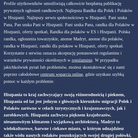
Profile użytkowników umożliwiają całkowicie bezpłatną publikację
prywatnych ogłoszeń randkowych. Najlepsza Randka dla Polek i Polaków
w Hiszpanii. Najlepszy serwis społecnościowy w Hiszpanii. Pani szuka
Pana, Pan szuka Pani w Hiszpanii. Pani szuka Pana, randka dla Polaków w
Hiszpanii, oferty spotkań, Randka dla polaków w ES i Hiszpanii. Polska
randka, ogłoszenia towarzyskie, anonse Madryt, anonse dla polaków,
randka w Hiszpanii, randki dla polakow w Hiszpanii, oferty spotkań.
Korzystanie z serwisu oznacza akceptację postanowień regulaminu i
warunków prywatności określonych w
regulaminie
. W przypadku
jakichkolwiek pytań lub problemów, możesz skontaktować się z nami
poprzez całodobowe
centrum wsparcia online
, gdzie uzyskasz szybką
pomoc w każdym problemie.
Hiszpania to kraj zachwycający swoją różnorodnością i pieknem,
Hiszpania od lat jest jednym z głównych kierunków migracji Polek i
Polaków zarówno w celach turystycznych i krajoznawczych, jak i
zarobkowych. Hiszpania zachwyca pięknem krajobrazów,
niesamowitym klimatem i wyjątkową architekturą. Madryt to
wielokulturowe, barwne i ciekawe miasto, w którym odnajdziesz
także wielu naszych rodaków poszukujących swojej drugiej połówki,