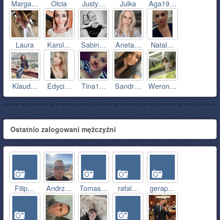
Marga…
Olcia
Justy…
Julka
Aga19…
Laura
Karol…
Sabin…
Aneta…
Natal…
Klaud…
Edyci…
Tina1…
Sandr…
Weron…
Ostatnio zalogowani mężczyźni
Filip…
Andrz…
Tomas…
rafal…
gerap…