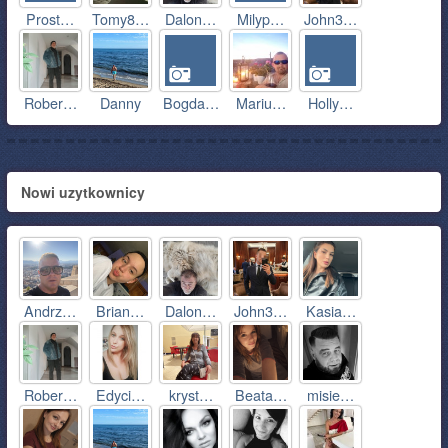
Prost…
Tomy8…
Dalon…
Milyp…
John3…
Rober…
Danny
Bogda…
Mariu…
Holly…
Nowi uzytkownicy
Andrz…
Brian…
Dalon…
John3…
Kasia…
Rober…
Edyci…
kryst…
Beata…
misie…