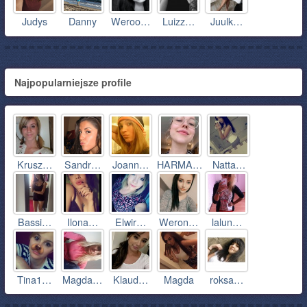
Judys
Danny
Weroo…
Luizz…
Juulk…
Najpopularniejsze profile
Krusz…
Sandr…
Joann…
HARMA…
Natta…
Bassi…
Ilona…
Elwir…
Weron…
lalun…
Tina1…
Magda…
Klaud…
Magda
roksa…