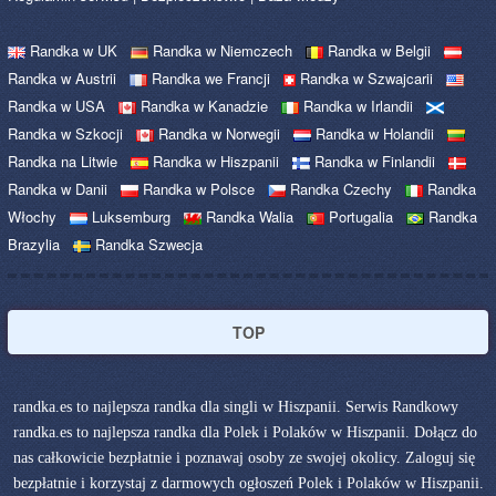
Randka w UK
Randka w Niemczech
Randka w Belgii
Randka w Austrii
Randka we Francji
Randka w Szwajcarii
Randka w USA
Randka w Kanadzie
Randka w Irlandii
Randka w Szkocji
Randka w Norwegii
Randka w Holandii
Randka na Litwie
Randka w Hiszpanii
Randka w Finlandii
Randka w Danii
Randka w Polsce
Randka Czechy
Randka
Włochy
Luksemburg
Randka Walia
Portugalia
Randka
Brazylia
Randka Szwecja
TOP
randka.es to najlepsza randka dla singli w Hiszpanii. Serwis Randkowy
randka.es to najlepsza randka dla Polek i Polaków w Hiszpanii. Dołącz do
nas całkowicie bezpłatnie i poznawaj osoby ze swojej okolicy. Zaloguj się
bezpłatnie i korzystaj z darmowych ogłoszeń Polek i Polaków w Hiszpanii.