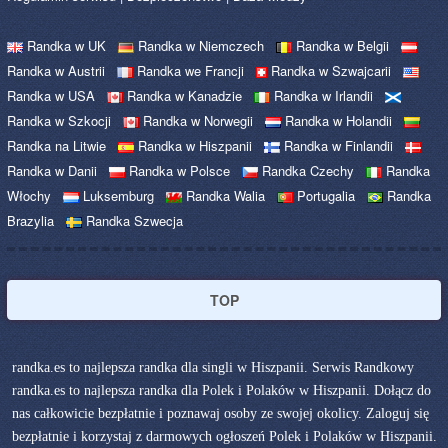
Randka w UK
Randka w Niemczech
Randka w Belgii
Randka w Austrii
Randka we Francji
Randka w Szwajcarii
Randka w USA
Randka w Kanadzie
Randka w Irlandii
Randka w Szkocji
Randka w Norwegii
Randka w Holandii
Randka na Litwie
Randka w Hiszpanii
Randka w Finlandii
Randka w Danii
Randka w Polsce
Randka Czechy
Randka
Włochy
Luksemburg
Randka Walia
Portugalia
Randka
Brazylia
Randka Szwecja
TOP
randka.es to najlepsza randka dla singli w Hiszpanii. Serwis Randkowy
randka.es to najlepsza randka dla Polek i Polaków w Hiszpanii. Dołącz do
nas całkowicie bezpłatnie i poznawaj osoby ze swojej okolicy. Zaloguj się
bezpłatnie i korzystaj z darmowych ogłoszeń Polek i Polaków w Hiszpanii.