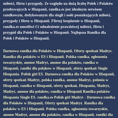
miłości, flirtu i przygody. Ze względu na dużą liczbę Polek i Polaków
przebywajcych w Hiszpanii, randka.es jest idealnym serwisem
randkowym, dedykowanym dla singli i osób poszukujących miłości,
przygody i flirtu w Hiszpanii. Flirtuj bezpłatnie w Hiszpanii,
randka.es umożliwi Ci odnalezienie prawdziwej miłości, flirtu i
przygód dla Polek i Polaków w Hiszpanii. Najlepsza Randka dla
Polek i Polaków w Hiszpanii.
Darmowa randka dla Polaków w Hiszpanii, Oferty spotkań Madryt.
Randka dla polaków w ES i Hiszpanii. Polska randka, ogłoszenia
towarzyskie, anonse Madryt, anonse dla polaków, randka w
Hiszpanii, randki dla polakow w Hiszpanii, oferty spotkań Single
Hiszpania. Polish girl ES. Darmowa randka dla Polaków w Hiszpanii,
oferty spotkań Madryt, polska randka, anonse Madryt, polonia w
Hiszpanii, randka w Hiszpanii, oferty spotkań, Hiszpania, Madryt,
Madryt, anonse dla polaków, randka w Hiszpanii Randka polaków
Hiszpania Single ES. randka.es Polish girl Madryt - Darmowa randka
dla Polaków w Hiszpanii, Oferty spotkań Madryt. Randka dla
polaków w ES i Hiszpanii. Polska randka, ogłoszenia towarzyskie,
anonse Madryt, anonse dla polaków, randka w Hiszpanii, randki dla