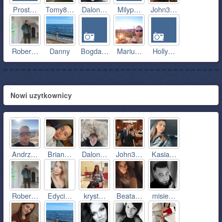
Prost…
Tomy8…
Dalon…
Milyp…
John3…
Rober…
Danny
Bogda…
Mariu…
Holly…
Nowi uzytkownicy
Andrz…
Brian…
Dalon…
John3…
Kasia…
Rober…
Edyci…
kryst…
Beata…
misie…