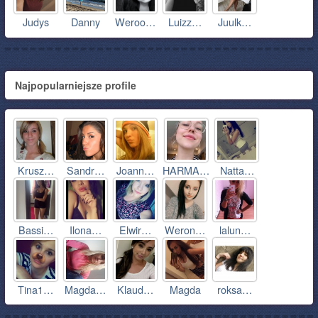
Judys
Danny
Weroo…
Luizz…
Juulk…
Najpopularniejsze profile
Krusz…
Sandr…
Joann…
HARMA…
Natta…
Bassi…
Ilona…
Elwir…
Weron…
lalun…
Tina1…
Magda…
Klaud…
Magda
roksa…