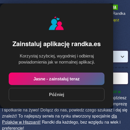
Randka.es
to najpopularniejsza Randka
dla Polaków w Hiszpanii,
dołącz
bezpłatnie!
Zainstaluj aplikację randka.es
Korzystaj szybciej, wygodniej i odbieraj
Zaloguj
powiadomienia jak w normalnej aplikacji.
Polska randka w Hiszpanii
Jasne - zainstaluj teraz
Randka.es to najlepszy sposób na poznanie nowych przyjaciół w
Później
Hiszpanii!
Określ czego szukasz i skończ z samotnością! Znajdziesz
tu osoby szukające miłości lub przygody, chętne na randkę, imprezę
i spotkanie na żywo! Dołącz do nas, powiedz czego szukasz i daj się
znaleźć! To najlepszy serwis na rynku stworzony specjalnie
dla
Polaków w Hiszpanii!
Randki dla każdego, bez względu na wiek i
preferencje!