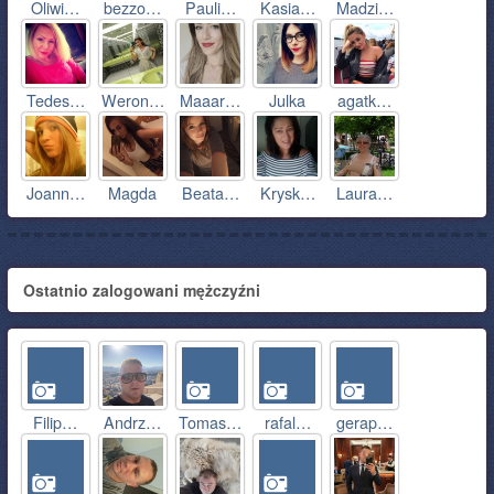
Oliwi…
bezzo…
Pauli…
Kasia…
Madzi…
Tedes…
Weron…
Maaar…
Julka
agatk…
Joann…
Magda
Beata…
Krysk…
Laura…
Ostatnio zalogowani mężczyźni
Filip…
Andrz…
Tomas…
rafal…
gerap…