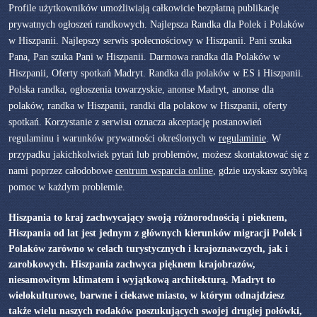
Profile użytkowników umożliwiają całkowicie bezpłatną publikację
prywatnych ogłoszeń randkowych. Najlepsza Randka dla Polek i Polaków
w Hiszpanii. Najlepszy serwis społecnościowy w Hiszpanii. Pani szuka
Pana, Pan szuka Pani w Hiszpanii. Darmowa randka dla Polaków w
Hiszpanii, Oferty spotkań Madryt. Randka dla polaków w ES i Hiszpanii.
Polska randka, ogłoszenia towarzyskie, anonse Madryt, anonse dla
polaków, randka w Hiszpanii, randki dla polakow w Hiszpanii, oferty
spotkań. Korzystanie z serwisu oznacza akceptację postanowień
regulaminu i warunków prywatności określonych w
regulaminie
. W
przypadku jakichkolwiek pytań lub problemów, możesz skontaktować się z
nami poprzez całodobowe
centrum wsparcia online
, gdzie uzyskasz szybką
pomoc w każdym problemie.
Hiszpania to kraj zachwycający swoją różnorodnością i pieknem,
Hiszpania od lat jest jednym z głównych kierunków migracji Polek i
Polaków zarówno w celach turystycznych i krajoznawczych, jak i
zarobkowych. Hiszpania zachwyca pięknem krajobrazów,
niesamowitym klimatem i wyjątkową architekturą. Madryt to
wielokulturowe, barwne i ciekawe miasto, w którym odnajdziesz
także wielu naszych rodaków poszukujących swojej drugiej połówki,