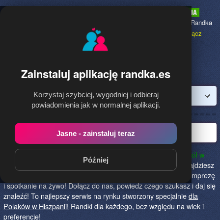
Randka.es
to najpopularniejsza Randka
dla Polaków w Hiszpanii,
dołącz
bezpłatnie!
Zainstaluj aplikację randka.es
Korzystaj szybciej, wygodniej i odbieraj
Zaloguj
powiadomienia jak w normalnej aplikacji.
Polska randka w Hiszpanii
Jasne - zainstaluj teraz
Randka.es to najlepszy sposób na poznanie nowych przyjaciół w
Później
Hiszpanii!
Określ czego szukasz i skończ z samotnością! Znajdziesz
tu osoby szukające miłości lub przygody, chętne na randkę, imprezę
i spotkanie na żywo! Dołącz do nas, powiedz czego szukasz i daj się
znaleźć! To najlepszy serwis na rynku stworzony specjalnie
dla
Polaków w Hiszpanii!
Randki dla każdego, bez względu na wiek i
preferencje!