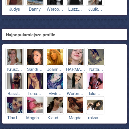
Judys
Danny
Weroo…
Luizz…
Juulk…
Najpopularniejsze profile
Krusz…
Sandr…
Joann…
HARMA…
Natta…
Bassi…
Ilona…
Elwir…
Weron…
lalun…
Tina1…
Magda…
Klaud…
Magda
roksa…