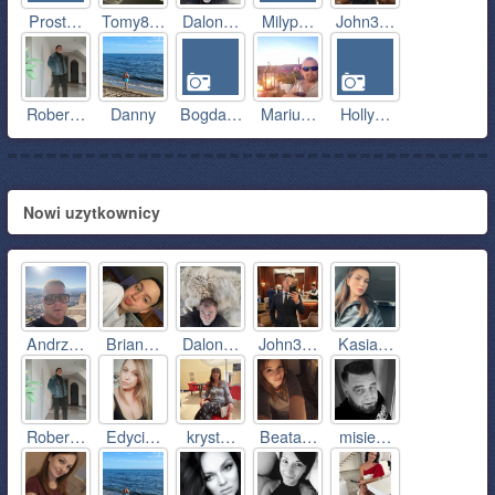
Prost…
Tomy8…
Dalon…
Milyp…
John3…
Rober…
Danny
Bogda…
Mariu…
Holly…
Nowi uzytkownicy
Andrz…
Brian…
Dalon…
John3…
Kasia…
Rober…
Edyci…
kryst…
Beata…
misie…