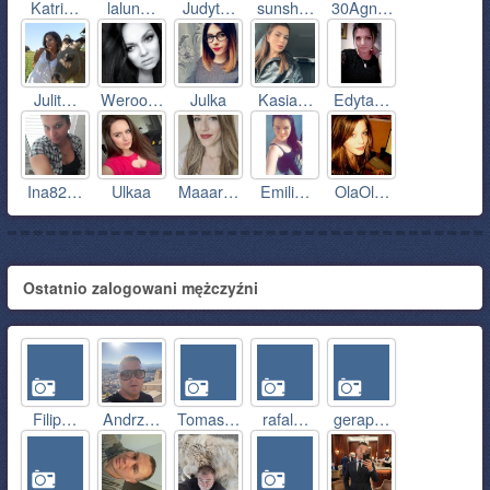
Katri…
lalun…
Judyt…
sunsh…
30Agn…
Julit…
Weroo…
Julka
Kasia…
Edyta…
Ina82…
Ulkaa
Maaar…
Emili…
OlaOl…
Ostatnio zalogowani mężczyźni
Filip…
Andrz…
Tomas…
rafal…
gerap…