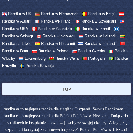
Randka w UK
Randka w Niemczech
Randka w Belgii
Randka w Austrii
Randka we Francji
Randka w Szwajcarii
Randka w USA
Randka w Kanadzie
Randka w Irlandii
Randka w Szkocji
Randka w Norwegii
Randka w Holandii
Randka na Litwie
Randka w Hiszpanii
Randka w Finlandii
Randka w Danii
Randka w Polsce
Randka Czechy
Randka
Włochy
Luksemburg
Randka Walia
Portugalia
Randka
Brazylia
Randka Szwecja
TOP
randka.es to najlepsza randka dla singli w Hiszpanii. Serwis Randkowy
randka.es to najlepsza randka dla Polek i Polaków w Hiszpanii. Dołącz do
nas całkowicie bezpłatnie i poznawaj osoby ze swojej okolicy. Zaloguj się
bezpłatnie i korzystaj z darmowych ogłoszeń Polek i Polaków w Hiszpanii.