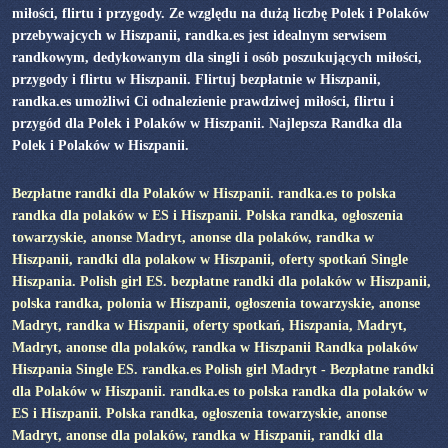
miłości, flirtu i przygody. Ze względu na dużą liczbę Polek i Polaków
przebywajcych w Hiszpanii, randka.es jest idealnym serwisem
randkowym, dedykowanym dla singli i osób poszukujących miłości,
przygody i flirtu w Hiszpanii. Flirtuj bezpłatnie w Hiszpanii,
randka.es umożliwi Ci odnalezienie prawdziwej miłości, flirtu i
przygód dla Polek i Polaków w Hiszpanii. Najlepsza Randka dla
Polek i Polaków w Hiszpanii.
Bezpłatne randki dla Polaków w Hiszpanii. randka.es to polska
randka dla polaków w ES i Hiszpanii. Polska randka, ogłoszenia
towarzyskie, anonse Madryt, anonse dla polaków, randka w
Hiszpanii, randki dla polakow w Hiszpanii, oferty spotkań Single
Hiszpania. Polish girl ES. bezpłatne randki dla polaków w Hiszpanii,
polska randka, polonia w Hiszpanii, ogłoszenia towarzyskie, anonse
Madryt, randka w Hiszpanii, oferty spotkań, Hiszpania, Madryt,
Madryt, anonse dla polaków, randka w Hiszpanii Randka polaków
Hiszpania Single ES. randka.es Polish girl Madryt - Bezpłatne randki
dla Polaków w Hiszpanii. randka.es to polska randka dla polaków w
ES i Hiszpanii. Polska randka, ogłoszenia towarzyskie, anonse
Madryt, anonse dla polaków, randka w Hiszpanii, randki dla