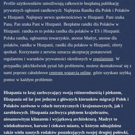
Profile użytkowników umożliwiają całkowicie bezpłatną publikację
prywatnych ogłoszeń randkowych. Najlepsza Randka dla Polek i Polaków
w Hiszpanii. Najlepszy serwis społecnościowy w Hiszpanii. Pani szuka
Pana, Pan szuka Pani w Hiszpanii. Bezpłatne randki dla Polaków w
Hiszpanii. randka.es to polska randka dla polaków w ES i Hiszpanii.
Polska randka, ogłoszenia towarzyskie, anonse Madryt, anonse dla
polaków, randka w Hiszpanii, randki dla polakow w Hiszpanii, oferty
spotkań. Korzystanie z serwisu oznacza akceptację postanowień
regulaminu i warunków prywatności określonych w
regulaminie
. W
przypadku jakichkolwiek pytań lub problemów, możesz skontaktować się z
nami poprzez całodobowe
centrum wsparcia online
, gdzie uzyskasz szybką
pomoc w każdym problemie.
Hiszpania to kraj zachwycający swoją różnorodnością i pieknem,
Hiszpania od lat jest jednym z głównych kierunków migracji Polek i
Polaków zarówno w celach turystycznych i krajoznawczych, jak i
zarobkowych. Hiszpania zachwyca pięknem krajobrazów,
niesamowitym klimatem i wyjątkową architekturą. Madryt to
wielokulturowe, barwne i ciekawe miasto, w którym odnajdziesz
także wielu naszych rodaków poszukujących swojej drugiej połówki,